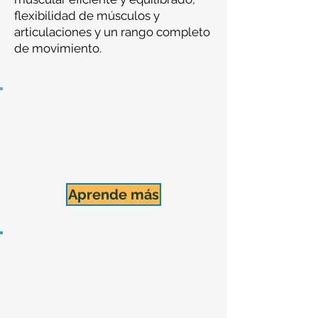
flexibilidad de músculos y
articulaciones y un rango completo
de movimiento.
Análisis / Chequeo
Análisis postural, gate y muscular.
Te da una pauta para tu entrenamiento
o vida diaria para alcanzar tus objetivos
y optimizar tu cuerpo.
Aprende más
Manejo del Dolor /
Rehabilitación /
Recuperación Deportiva
Tratamiento osteopático para el alivio