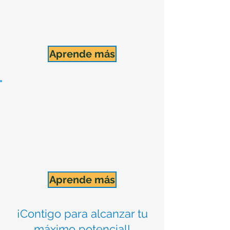
del dolor a corto plazo.
Programas de rehabilitación o
corrección postural a largo plazo.
Tratamientos específicos para
potenciar tu recuperación muscular.
Aprende más
Masajes de Relajación /
Belleza
Masajes de tejido profundo, deportivos,
disfruta de un momento de relax y
potencia tu recuperación muscular.
Masaje de belleza para reducir la
celulitis y mejorar el drenaje linfático.
Aprende más
¡Contigo para alcanzar tu
máximo potencial!